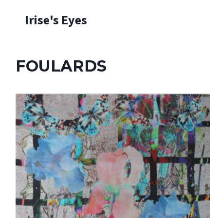
Skip
Irise's Eyes
to
content
FOULARDS