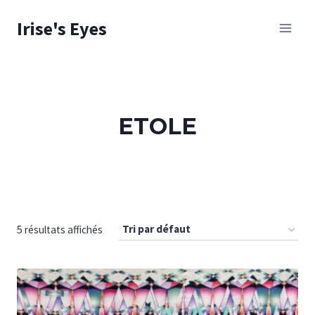
Skip
Irise's Eyes
to
content
ETOLE
5 résultats affichés