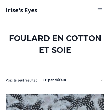
Skip
Irise's Eyes
to
content
FOULARD EN COTTON
ET SOIE
Voici le seul résultat