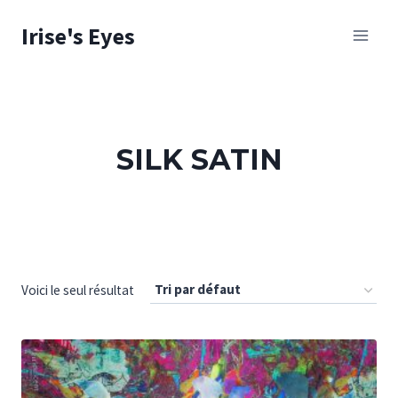
Skip
Irise's Eyes
to
content
SILK SATIN
Voici le seul résultat