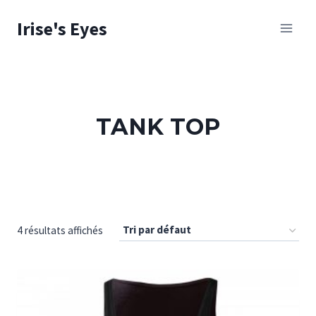
Skip
Irise's Eyes
to
content
TANK TOP
4 résultats affichés