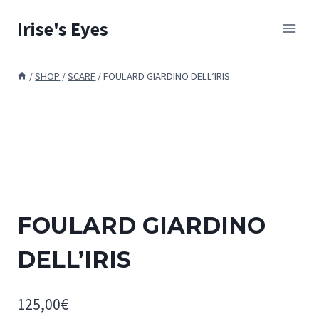
Skip
Irise's Eyes
to
content
/
SHOP
/
SCARF
/
FOULARD GIARDINO DELL’IRIS
FOULARD GIARDINO
DELL’IRIS
125,00
€