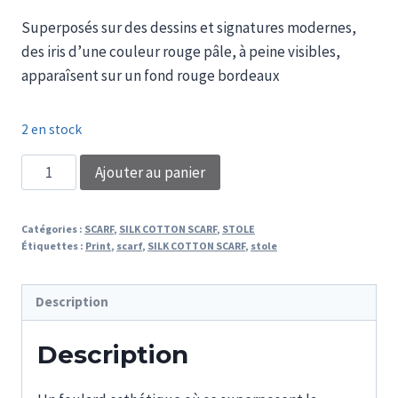
Superposés sur des dessins et signatures modernes,
des iris d’une couleur rouge pâle, à peine visibles,
apparaîsent sur un fond rouge bordeaux
2 en stock
quantité
Ajouter au panier
de
FOULARD
Catégories :
SCARF
,
SILK COTTON SCARF
,
STOLE
GIARDINO
Étiquettes :
Print
,
scarf
,
SILK COTTON SCARF
,
stole
DELL'IRIS
Description
Description