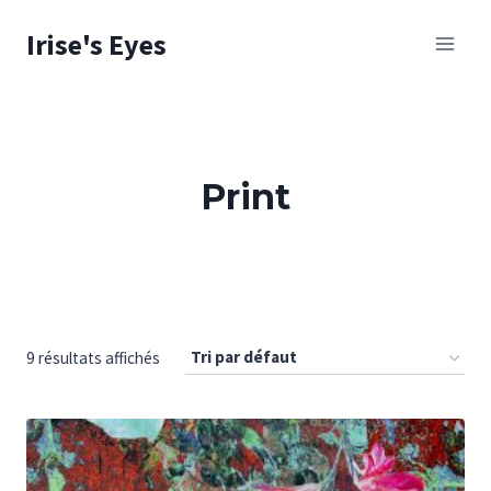
Skip
Irise's Eyes
to
content
Print
9 résultats affichés