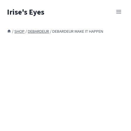
Skip
Irise's Eyes
to
content
/
SHOP
/
DEBARDEUR
/
DEBARDEUR MAKE IT HAPPEN