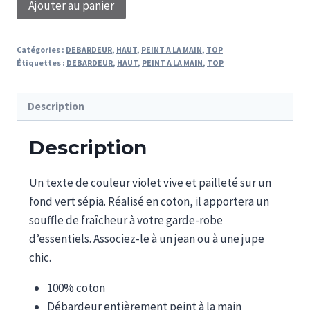
Ajouter au panier
de
DEBARDEUR
Catégories :
DEBARDEUR
,
HAUT
,
PEINT A LA MAIN
,
TOP
MAKE
Étiquettes :
DEBARDEUR
,
HAUT
,
PEINT A LA MAIN
,
TOP
IT
HAPPEN
Description
Description
Un texte de couleur violet vive et pailleté sur un
fond vert sépia. Réalisé en coton, il apportera un
souffle de fraîcheur à votre garde-robe
d’essentiels. Associez-le à un jean ou à une jupe
chic.
100% coton
Débardeur entièrement peint à la main