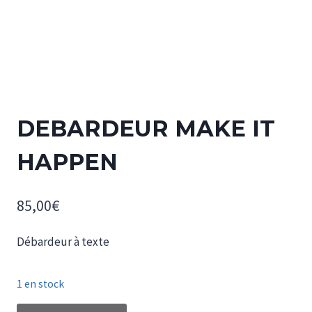
DEBARDEUR MAKE IT
HAPPEN
85,00
€
Débardeur à texte
1 en stock
quantité