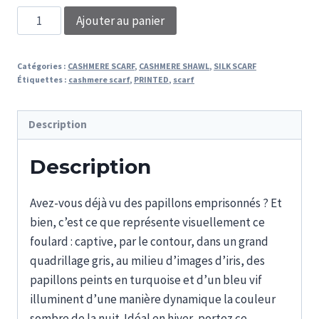
quantité
Ajouter au panier
de
ETOLE
Catégories :
CASHMERE SCARF
,
CASHMERE SHAWL
,
SILK SCARF
PAPILLONS
Étiquettes :
cashmere scarf
,
PRINTED
,
scarf
Description
Description
Avez-vous déjà vu des papillons emprisonnés ? Et
bien, c’est ce que représente visuellement ce
foulard : captive, par le contour, dans un grand
quadrillage gris, au milieu d’images d’iris, des
papillons peints en turquoise et d’un bleu vif
illuminent d’une manière dynamique la couleur
sombre de la nuit. Idéal en hiver, portez ce