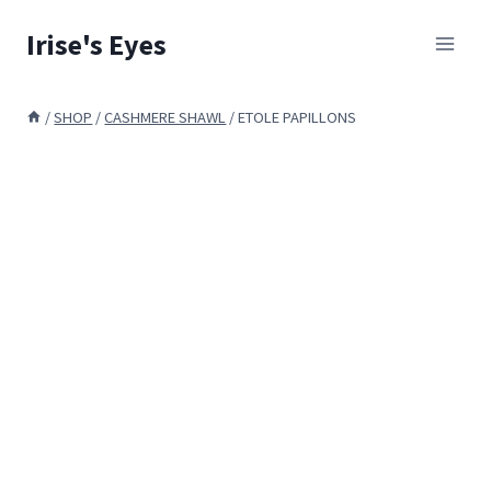
Skip
Irise's Eyes
to
content
/
SHOP
/
CASHMERE SHAWL
/
ETOLE PAPILLONS