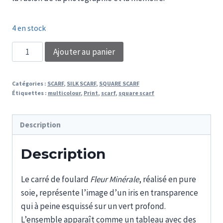
4 en stock
quantité
Ajouter au panier
de
FOULARD
Catégories :
SCARF
,
SILK SCARF
,
SQUARE SCARF
FLEUR
Étiquettes :
multicolour
,
Print
,
scarf
,
square scarf
MINERALE
Description
Description
Le carré de foulard
Fleur Minérale
, réalisé en pure
soie, représente l’image d’un iris en transparence
qui à peine esquissé sur un vert profond.
L’ensemble apparaît comme un tableau avec des