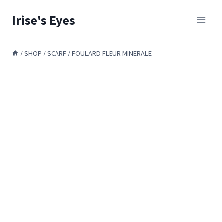
Skip
Irise's Eyes
to
content
/
SHOP
/
SCARF
/
FOULARD FLEUR MINERALE