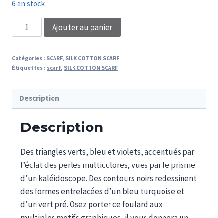
6 en stock
quantité
Ajouter au panier
de
FOULARD
Catégories :
SCARF
,
SILK COTTON SCARF
ROSALBA
Étiquettes :
scarf
,
SILK COTTON SCARF
Description
Description
Des triangles verts, bleu et violets, accentués par
l’éclat des perles multicolores, vues par le prisme
d’un kaléidoscope. Des contours noirs redessinent
des formes entrelacées d’un bleu turquoise et
d’un vert pré. Osez porter ce foulard aux
multiples motifs graphiques, il vous donnera un