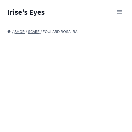
Skip
Irise's Eyes
to
content
/
SHOP
/
SCARF
/
FOULARD ROSALBA