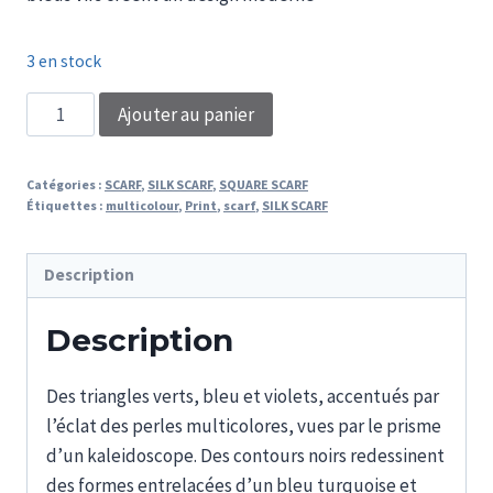
3 en stock
quantité
Ajouter au panier
de
FOULARD
Catégories :
SCARF
,
SILK SCARF
,
SQUARE SCARF
CARRE
Étiquettes :
multicolour
,
Print
,
scarf
,
SILK SCARF
BLUE
Description
Description
Des triangles verts, bleu et violets, accentués par
l’éclat des perles multicolores, vues par le prisme
d’un kaleidoscope. Des contours noirs redessinent
des formes entrelacées d’un bleu turquoise et