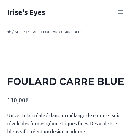
Skip
Irise's Eyes
to
content
/
SHOP
/
SCARF
/
FOULARD CARRE BLUE
FOULARD CARRE BLUE
130,00
€
Un vert clair réalisé dans un mélange de coton et soie
révèle des formes géometriques fines. Des violets et
bleus vifs créent un design moderne