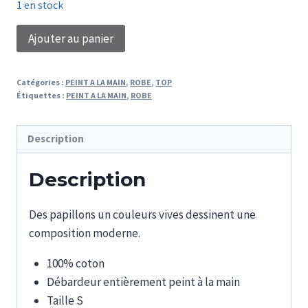
1 en stock
quantité
Ajouter au panier
de
ROBE
Catégories :
PEINT A LA MAIN
,
ROBE
,
TOP
PEINTE
Étiquettes :
PEINT A LA MAIN
,
ROBE
REVEZ
PLUS
Description
HAUT
Description
Des papillons un couleurs vives dessinent une
composition moderne.
100% coton
Débardeur entièrement peint à la main
Taille S